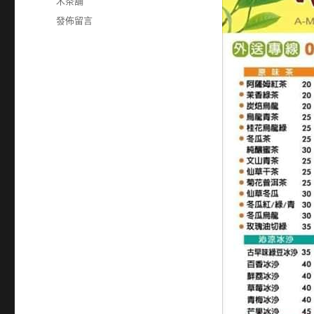
籤
木茶舖
在
發佈留言
〈86480860〉