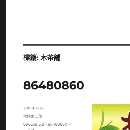
標籤:
木茶舖
86480860
發
2019-02-26
佈
分
大同路三段
日
類
標
0966381321
、
86480860
、
期: