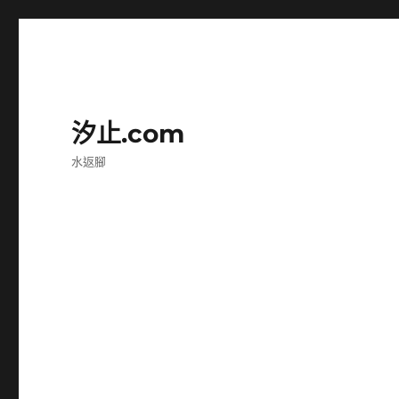
汐止.com
水返腳