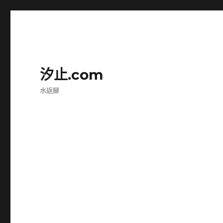
汐止.com
水返腳