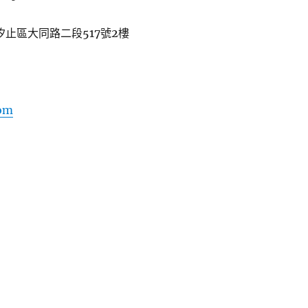
汐止區大同路二段517號2樓
om