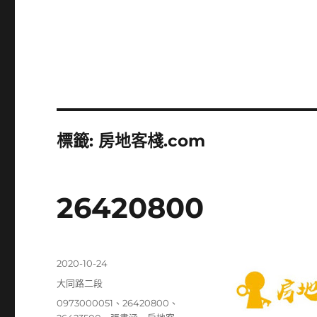
標籤:
房地客棧.com
26420800
發
2020-10-24
佈
分
大同路二段
日
類
標
0973000051
、
26420800
、
期: