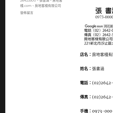
籤
26423500
、
張書涵
、
房地客
棧.com
、
房地客棧有限公司
在
發佈留言
〈26420800〉
店名：
房地客棧有
姓名：
張書涵
電話：
(02)2642
傳真：
(02)2642
手機：
0973-000