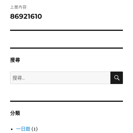
文
上層內容:
章
86921610
導
覽
搜尋
搜
搜
尋
尋
關
鍵
字:
分類
一日遊
(1)