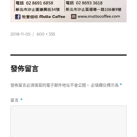
發
完
2018-11-05
600 × 335
佈
整
日
尺
期:
寸
發佈留言
發佈留言必須填寫的電子郵件地址不會公開。
必填欄位標示為
*
留言
*