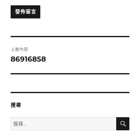
文
上層內容:
章
86916858
導
覽
搜尋
搜
搜
尋
尋
關