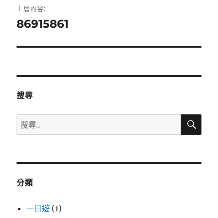
上層內容:
章
86915861
導
覽
搜尋
搜
搜
尋
尋
關
鍵
字:
分類
一日遊
(1)