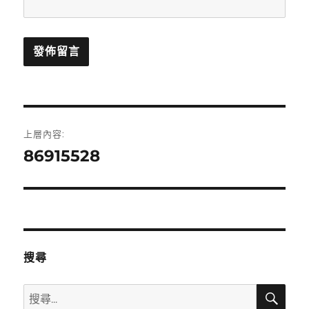
文
上層內容:
章
86915528
導
覽
搜尋
搜
搜
尋