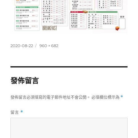
發
完
2020-08-22
960 × 682
佈
整
日
尺
期:
寸
發佈留言
發佈留言必須填寫的電子郵件地址不會公開。
必填欄位標示為
*
留言
*