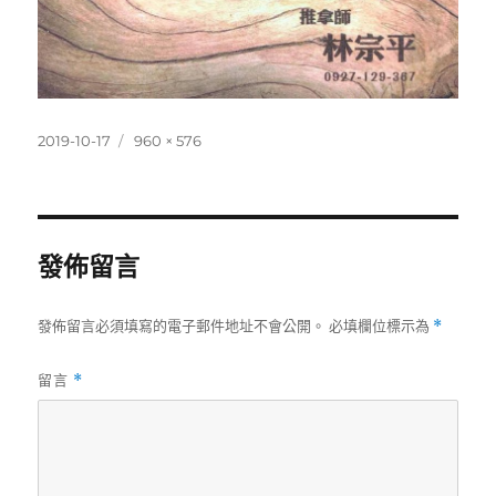
發
完
2019-10-17
960 × 576
佈
整
日
尺
期:
寸
發佈留言
發佈留言必須填寫的電子郵件地址不會公開。
必填欄位標示為
*
留言
*