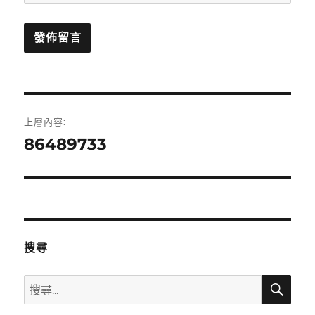
文
上層內容:
章
86489733
導
覽
搜尋
搜
搜
尋
尋