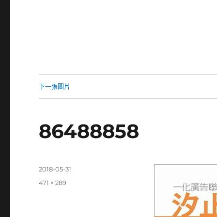
下一張圖片
86488858
發
2018-05-31
佈
完
471 × 289
日
整
期:
尺
寸