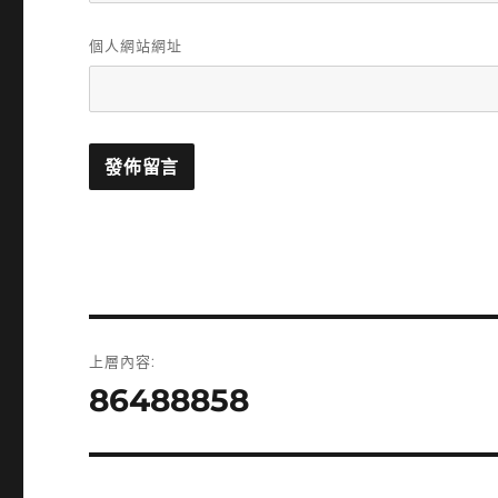
個人網站網址
文
上層內容:
章
86488858
導
覽