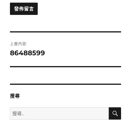
文
上層內容:
章
86488599
導
覽
搜尋
搜
搜
尋
尋
關