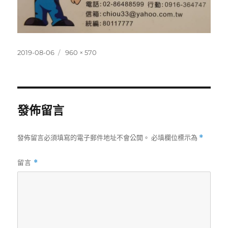
發
完
2019-08-06
960 × 570
佈
整
日
尺
期:
寸
發佈留言
發佈留言必須填寫的電子郵件地址不會公開。
必填欄位標示為
*
留言
*