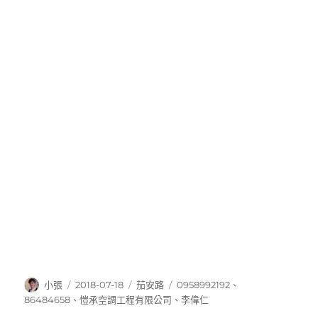
作
發
分
標
小張
2018-07-18
茄安路
0958992192
、
者
佈
類
籤
86484658
、
愷承空調工程有限公司
、
李偉仁
日