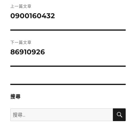
文
上一篇文章
章
0900160432
上
一
導
篇
覽
文
下一篇文章
章:
86910926
下
一
篇
文
章:
搜尋
搜
搜
尋
尋
關