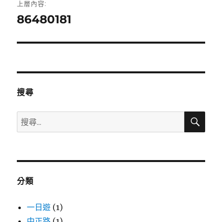
上層內容:
章
86480181
導
覽
搜尋
搜
搜
尋
尋
關
鍵
字:
分類
一日遊
(1)
中正路
(1)