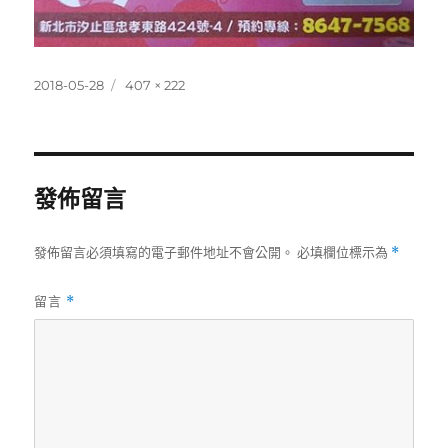
發
完
2018-05-28
407 × 222
佈
整
日
尺
期:
寸
發佈留言
發佈留言必須填寫的電子郵件地址不會公開。
必填欄位標示為
*
留言
*