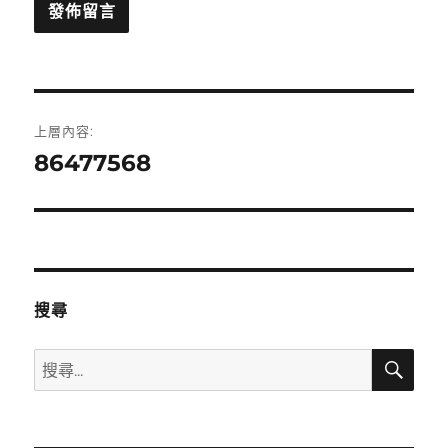
文
上層內容:
章
86477568
導
覽
搜尋
搜
搜
尋
尋
關
鍵