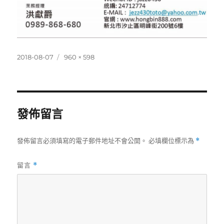
發
完
2018-08-07
960 × 598
佈
整
日
尺
期:
寸
發佈留言
發佈留言必須填寫的電子郵件地址不會公開。
必填欄位標示為
*
留言
*