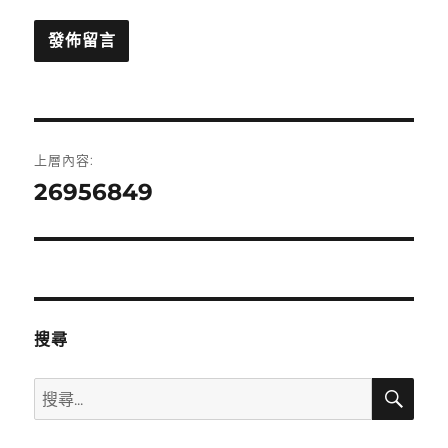
文
上層內容:
章
26956849
導
覽
搜尋
搜
搜
尋
尋
關