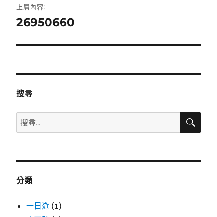
上層內容:
章
26950660
導
覽
搜尋
搜
搜
尋
尋
關
鍵
字:
分類
一日遊
(1)