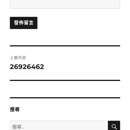
文
上層內容:
章
26926462
導
覽
搜尋
搜
搜
尋