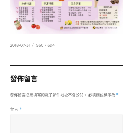
發
完
2018-07-31
960 × 694
佈
整
日
尺
期:
寸
發佈留言
發佈留言必須填寫的電子郵件地址不會公開。
必填欄位標示為
*
留言
*