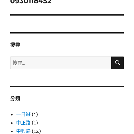
0930118452
下
一
篇
文
章:
搜尋
搜
搜
尋
尋
關
鍵
字:
分類
一日遊
(1)
中正路
(1)
中興路
(12)