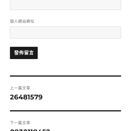
個人網站網址
文
上一篇文章
章
26481579
上
一
導
篇
覽
文
下一篇文章
章: