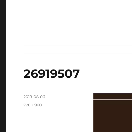
26919507
發
2019-08-06
佈
完
720 × 960
日
整
期:
尺
寸