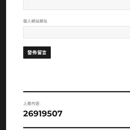
個人網站網址
文
上層內容:
章
26919507
導