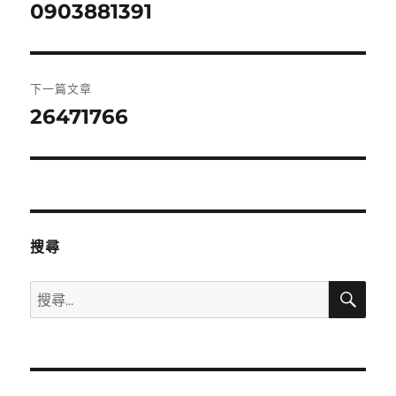
章
0903881391
上
一
導
篇
覽
文
下一篇文章
章:
26471766
下
一
篇
文
章:
搜尋
搜
搜
尋
尋
關
鍵
字: