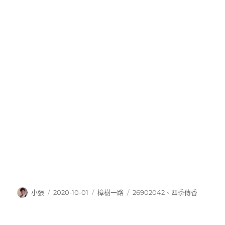
作
發
分
標
小張
2020-10-01
樟樹一路
26902042
、
四季傳香
者
佈
類
籤
日
期: