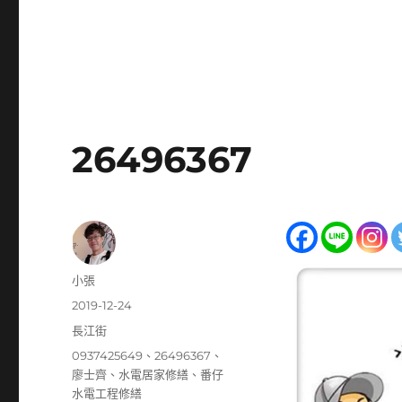
26496367
作
小張
者
發
2019-12-24
佈
分
長江街
日
類
標
0937425649
、
26496367
、
期:
籤
廖士齊
、
水電居家修繕
、
番仔
水電工程修繕