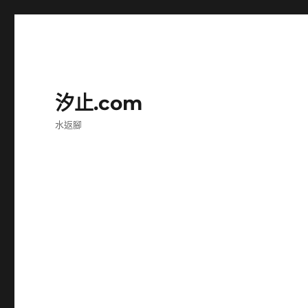
汐止.com
水返腳