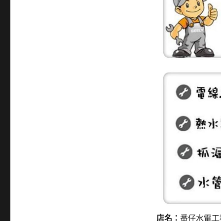
店名：
番仔水電工