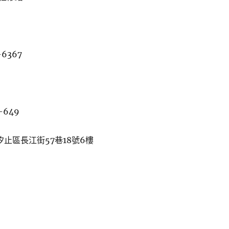
-6367
-649
汐止區長江街57巷18號6樓