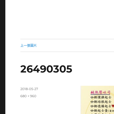
上一張圖片
26490305
發
2018-05-27
佈
完
680 × 960
日
整
期:
尺
寸