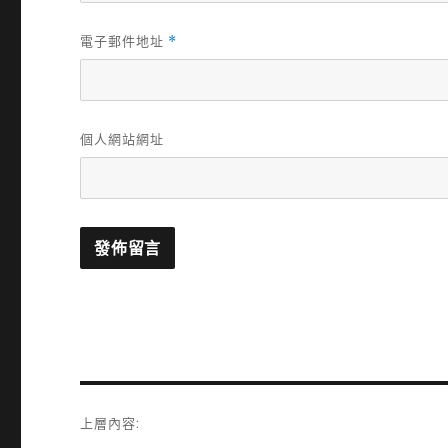
電子郵件地址
*
個人網站網址
文
上層內容:
章