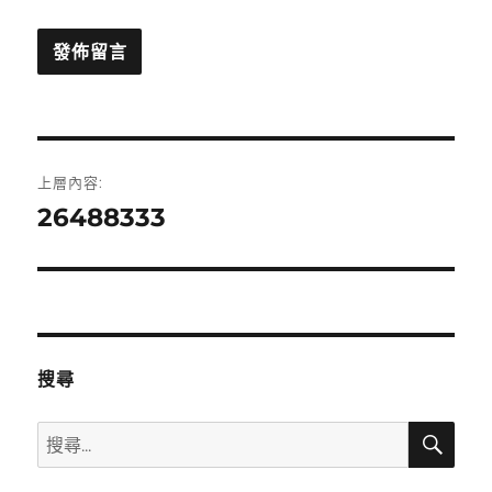
文
上層內容:
章
26488333
導
覽
搜尋
搜
搜
尋
尋