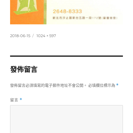
發
完
2018-06-15
1024 × 597
佈
整
日
尺
期:
寸
發佈留言
發佈留言必須填寫的電子郵件地址不會公開。
必填欄位標示為
*
留言
*