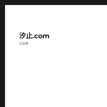
汐止.com
水返腳