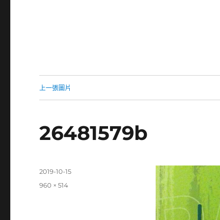
上一張圖片
26481579b
發
2019-10-15
佈
完
960 × 514
日
整
期:
尺
寸