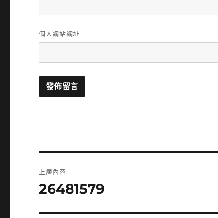
個人網站網址
文
上層內容:
章
26481579
導