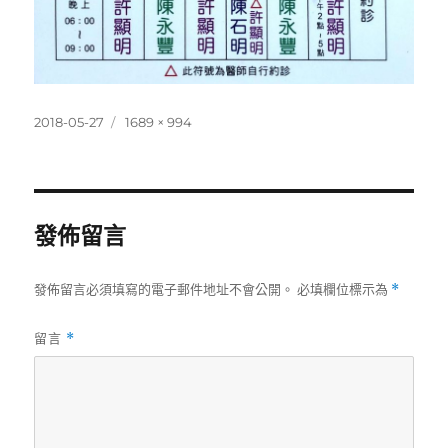
發
完
2018-05-27
1689 × 994
佈
整
日
尺
期:
寸
發佈留言
發佈留言必須填寫的電子郵件地址不會公開。
必填欄位標示為
*
留言
*