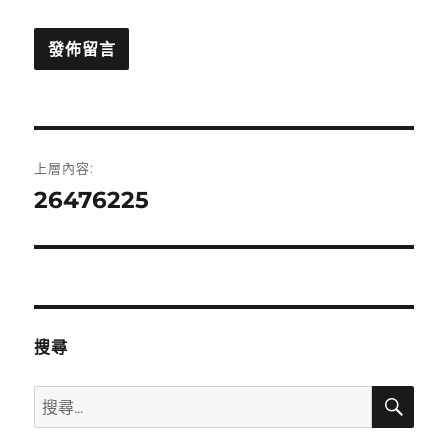
文
上層內容:
章
26476225
導
覽
搜尋
搜
搜
尋
尋