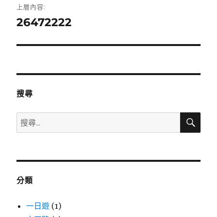
上層內容:
章
26472222
導
覽
搜尋
搜
搜
尋
尋
關
鍵
字:
分類
一日遊
(1)