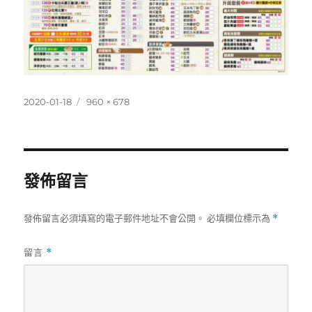
發
完
2020-01-18
960 × 678
佈
整
日
尺
期:
寸
發佈留言
發佈留言必須填寫的電子郵件地址不會公開。
必填欄位標示為
*
留言
*