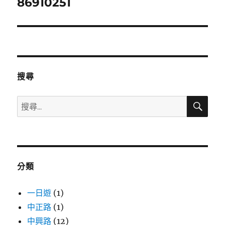
86910251
下
一
篇
文
章:
搜尋
搜
搜
尋
尋
關
鍵
字:
分類
一日遊
(1)
中正路
(1)
中興路
(12)