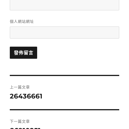
個人網站網址
文
上一篇文章
章
26436661
上
一
導
篇
覽
文
下一篇文章
章: