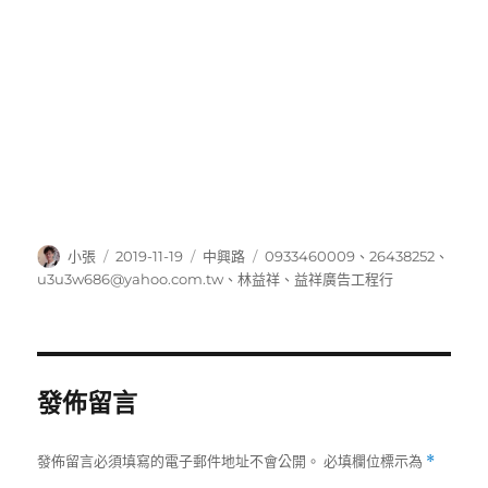
作
發
分
標
小張
2019-11-19
中興路
0933460009
、
26438252
、
者
佈
類
籤
u3u3w686@yahoo.com.tw
、
林益祥
、
益祥廣告工程行
日
期:
發佈留言
發佈留言必須填寫的電子郵件地址不會公開。
必填欄位標示為
*