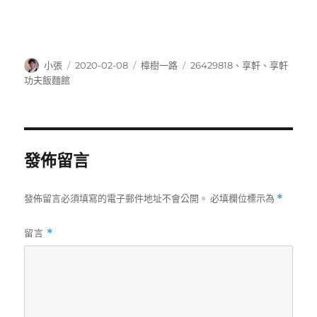
作
發
分
標
小張
2020-02-08
樟樹一路
26429818
、
享軒
、
享軒
者
佈
類
籤
功夫飯麵館
日
期:
發佈留言
發佈留言必須填寫的電子郵件地址不會公開。
必填欄位標示為
*
留言
*