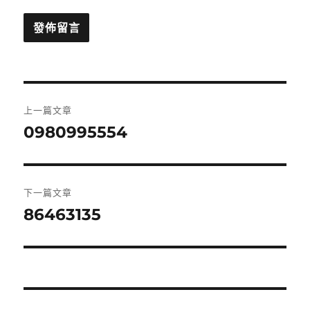
文
上一篇文章
章
0980995554
上
一
導
篇
覽
文
下一篇文章
章:
86463135
下
一
篇
文
章: