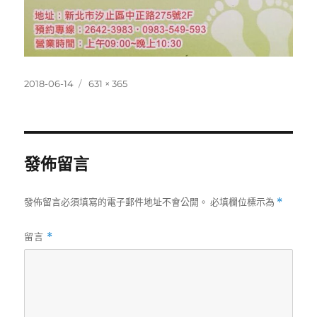
發
完
2018-06-14
631 × 365
佈
整
日
尺
期:
寸
發佈留言
發佈留言必須填寫的電子郵件地址不會公開。
必填欄位標示為
*
留言
*