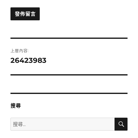
文
上層內容:
章
26423983
導
覽
搜尋
搜
搜
尋
尋