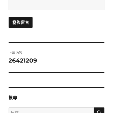
文
上層內容:
章
26421209
導
覽
搜尋
搜
搜