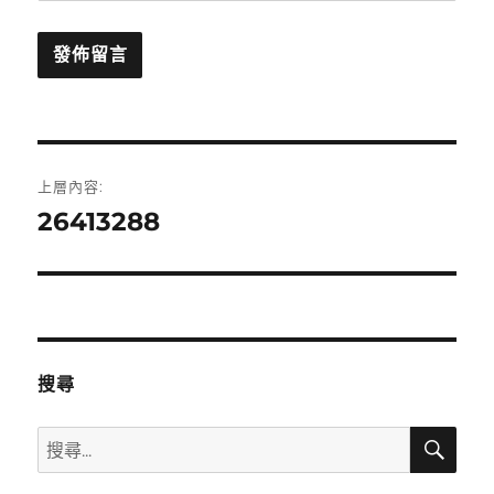
文
上層內容:
章
26413288
導
覽
搜尋
搜
搜
尋
尋