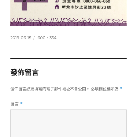
發
完
2019-06-15
600 × 354
佈
整
日
尺
期:
寸
發佈留言
發佈留言必須填寫的電子郵件地址不會公開。
必填欄位標示為
*
留言
*