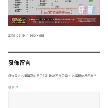
發
完
2019-09-19
960 × 681
佈
整
日
尺
期:
寸
發佈留言
發佈留言必須填寫的電子郵件地址不會公開。
必填欄位標示為
*
留言
*