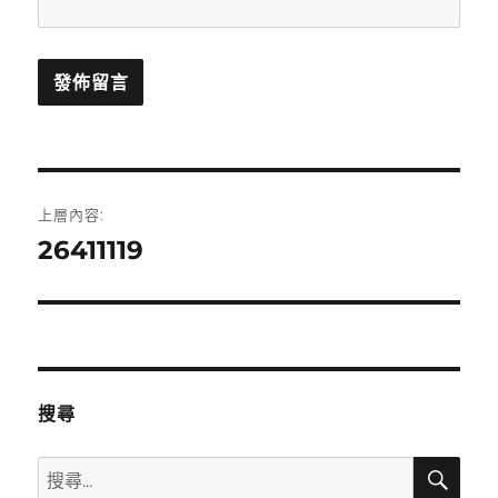
文
上層內容:
章
26411119
導
覽
搜尋
搜
搜
尋