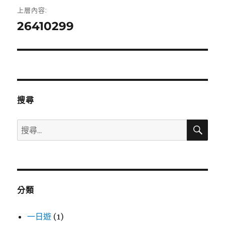
文
上層內容:
章
26410299
導
覽
搜尋
搜
搜
尋
尋
關
鍵
字:
分類
一日遊
(1)