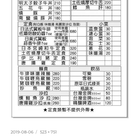
發
完
2019-08-06
523 × 751
佈
整