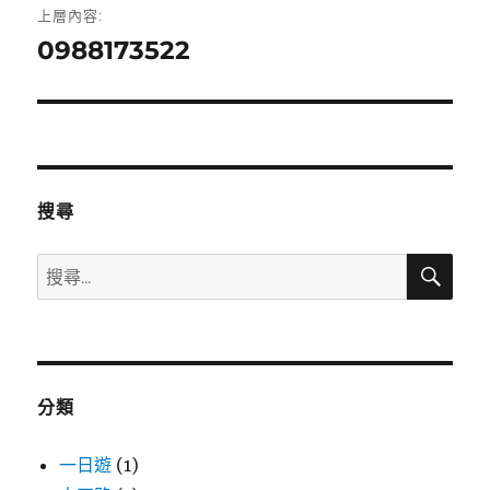
上層內容:
章
0988173522
導
覽
搜尋
搜
搜
尋
尋
關
鍵
字:
分類
一日遊
(1)