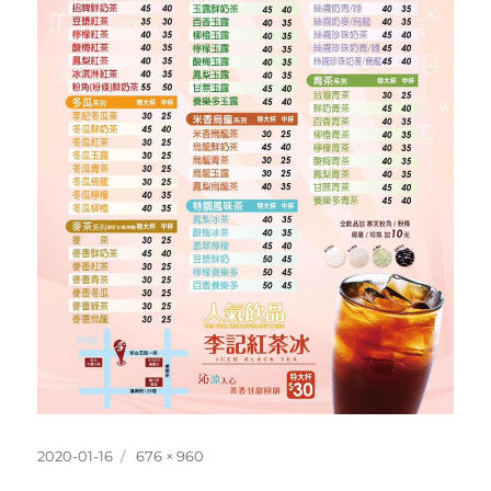
發
完
2020-01-16
676 × 960
佈
整