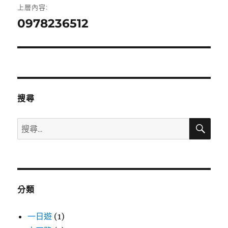
上層內容:
章
0978236512
導
覽
搜尋
搜
搜
尋
尋
關
鍵
字:
分類
一日遊
(1)