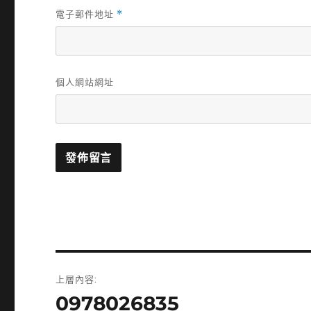
電子郵件地址
*
個人網站網址
文
上層內容:
章
0978026835