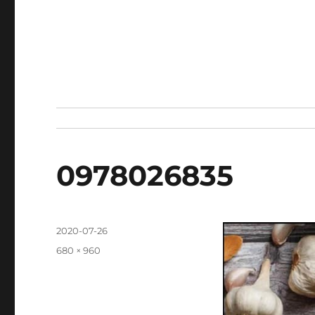
0978026835
發
2020-07-26
佈
完
680 × 960
日
整
期:
尺
寸