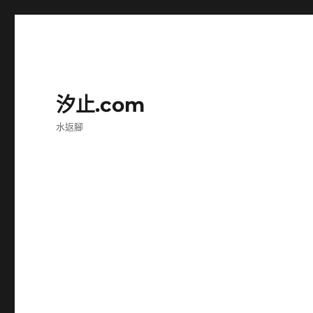
汐止.com
水返腳