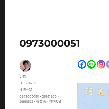
0973000051
作
小張
者
發
2018-06-12
佈
分
福德一路
日
類
標
0973000051
、
26951500
、
期:
籤
26951522
、
張書涵
、
阿花教練