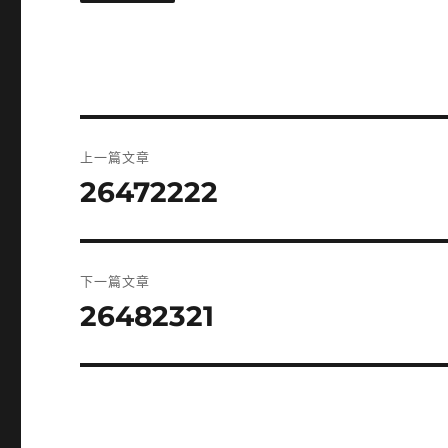
文
上一篇文章
章
26472222
上
一
導
篇
覽
文
下一篇文章
章:
26482321
下
一
篇
文
章: