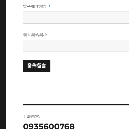
電子郵件地址
*
個人網站網址
文
上層內容:
章
0935600768