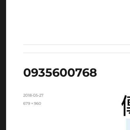
0935600768
發
2018-05-27
佈
完
679 × 960
日
整
期:
尺
寸