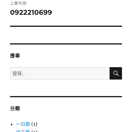
上層內容:
章
0922210699
導
覽
搜尋
搜
搜
尋
尋
關
鍵
字:
分類
一日遊
(1)