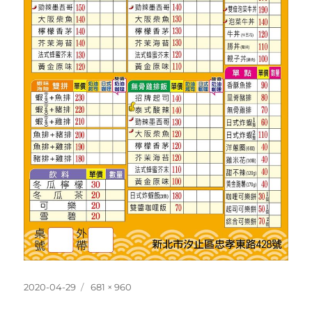
發
完
2020-04-29
681 × 960
佈
整