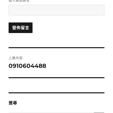
個人網站網址
文
上層內容:
章
0910604488
導
覽
搜尋