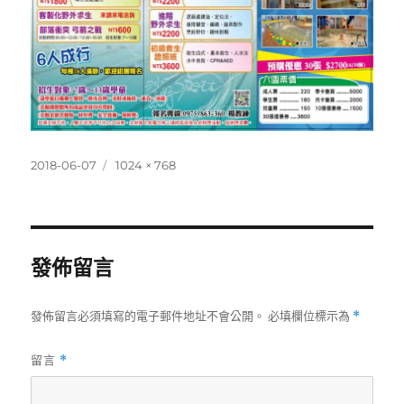
發
完
2018-06-07
1024 × 768
佈
整
日
尺
期:
寸
發佈留言
發佈留言必須填寫的電子郵件地址不會公開。
必填欄位標示為
*
留言
*