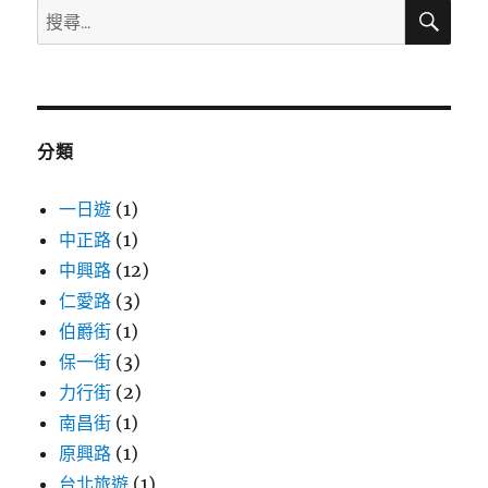
搜
搜
尋
尋
關
鍵
字:
分類
一日遊
(1)
中正路
(1)
中興路
(12)
仁愛路
(3)
伯爵街
(1)
保一街
(3)
力行街
(2)
南昌街
(1)
原興路
(1)
台北旅遊
(1)