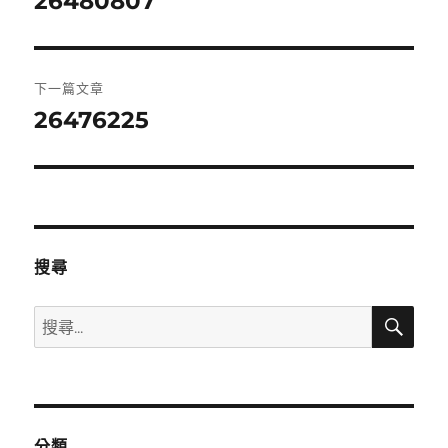
26480807
一
導
篇
覽
文
下一篇文章
章:
26476225
下
一
篇
文
章:
搜尋
搜
搜
尋
尋
關
鍵
字:
分類