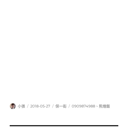
作
發
分
標
小張
2018-05-27
保一街
0909874988
、
熊燴飯
者
佈
類
籤
日
期: