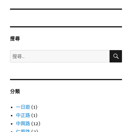
一
篇
文
章:
搜尋
搜
搜
尋
尋
關
鍵
字:
分類
一日遊
(1)
中正路
(1)
中興路
(12)
仁愛路
(3)