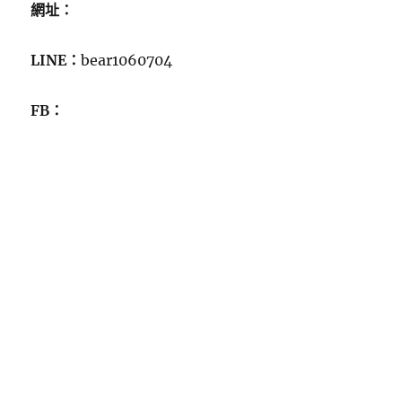
網址：
LINE：
bear1060704
FB：