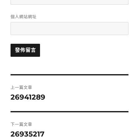
個人網站網址
文
上一篇文章
章
26941289
上
一
導
篇
覽
文
下一篇文章
章:
26935217
下