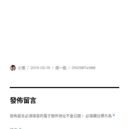
作
發
分
標
小張
2019-05-19
保一街
0909874988
者
佈
類
籤
日
期:
發佈留言
發佈留言必須填寫的電子郵件地址不會公開。
必填欄位標示為
*