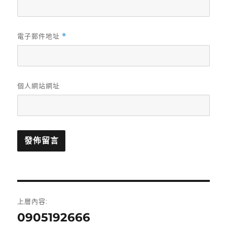
電子郵件地址
*
個人網站網址
文
上層內容:
章
0905192666