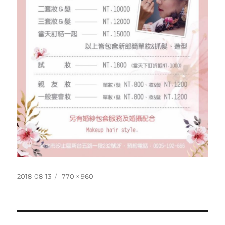
發
完
2018-08-13
770 × 960
佈
整
日
尺
期:
寸