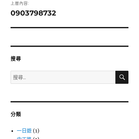
上層內容:
章
0903798732
導
覽
搜尋
搜
搜
尋
尋
關
鍵
字:
分類
一日遊
(1)