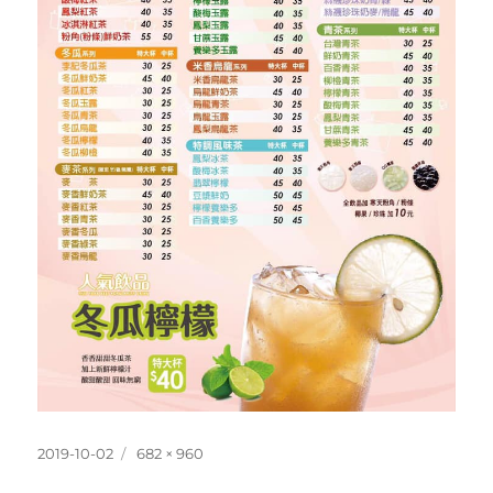
發
完
2019-10-02
682 × 960
佈
整