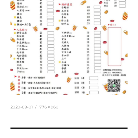
發
完
2020-09-01
776 × 960
佈
整
日
尺
期:
寸