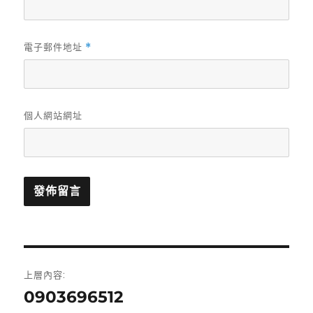
電子郵件地址
*
個人網站網址
文
上層內容:
章
0903696512