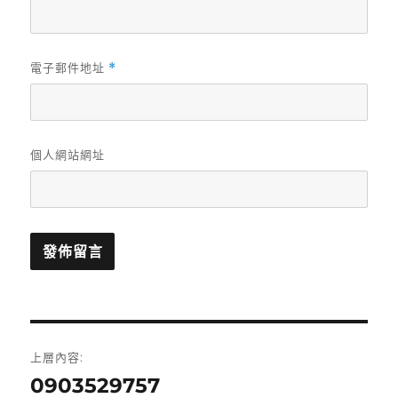
電子郵件地址
*
個人網站網址
文
上層內容:
章
0903529757