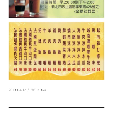
發
完
2019-04-12
761 × 960
佈
整
日
尺
期:
寸