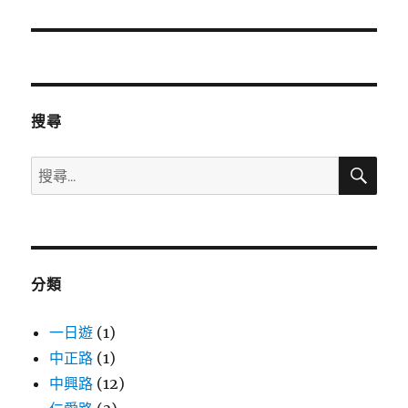
導
覽
搜尋
搜
搜
尋
尋
關
鍵
字:
分類
一日遊
(1)
中正路
(1)
中興路
(12)