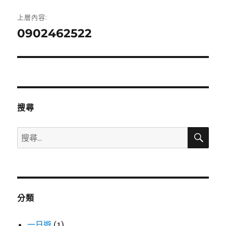
文
上層內容:
章
0902462522
導
覽
搜尋
搜
搜
尋
尋
關
鍵
字:
分類
一日遊
(1)