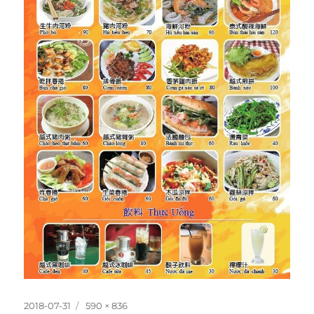
發
完
2018-07-31
590 × 836