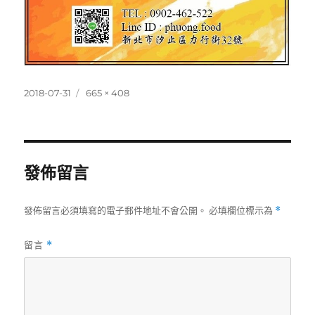
發
完
2018-07-31
665 × 408
佈
整
日
尺
期:
寸
發佈留言
發佈留言必須填寫的電子郵件地址不會公開。
必填欄位標示為
*
留言
*