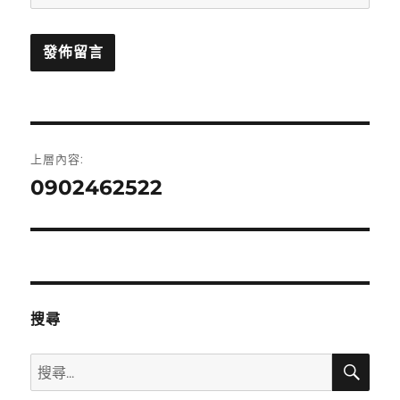
文
上層內容:
章
0902462522
導
覽
搜尋
搜
搜
尋
尋