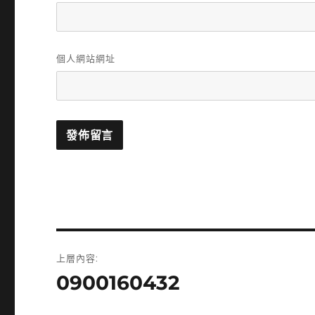
個人網站網址
文
上層內容:
章
0900160432
導