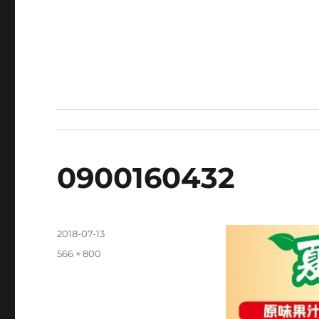
0900160432
發
2018-07-13
佈
完
566 × 800
日
整
期:
尺
寸