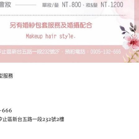
造型服務
-666
汐止區新台五路一段232號2樓