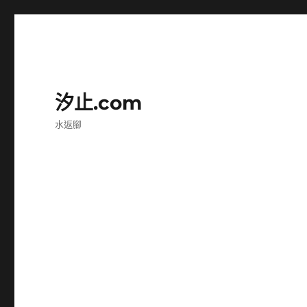
汐止.com
水返腳