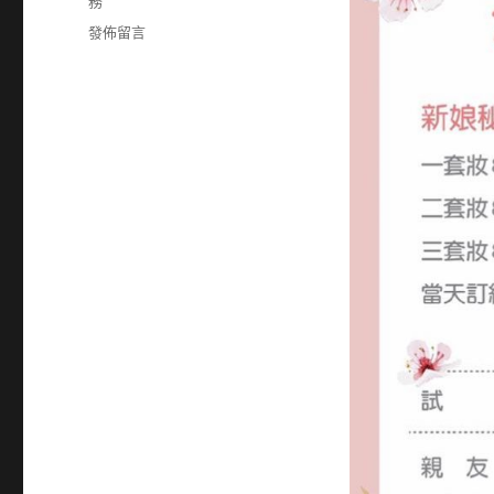
籤
務
在
發佈留言
〈0905192666〉