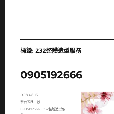
標籤:
232整體造型服務
0905192666
發
2018-08-13
佈
分
新台五路一段
日
類
標
0905192666
、
232整體造型服
期: