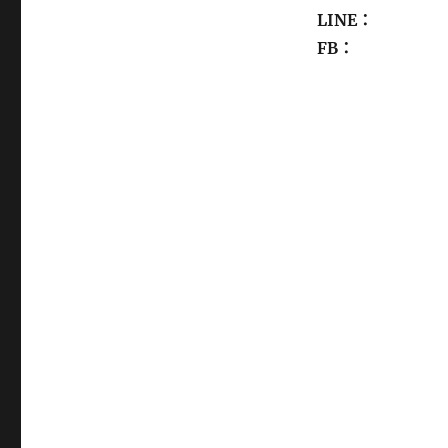
LINE：
FB：