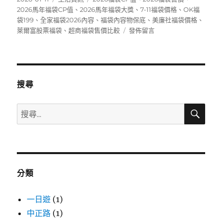
佈
類
籤
2026馬年福袋CP值
、
2026馬年福袋大獎
、
7-11福袋價格
、
OK福
日
袋199
、
全家福袋2026內容
、
福袋內容物保底
、
美廉社福袋價格
、
期:
在
萊爾富股票福袋
、
超商福袋售價比較
發佈留言
〈2026
便
利
商
店
搜尋
福
袋
搜
搜
全
尋
尋
攻
略》
關
7-
鍵
11、
字:
全
分類
家、
萊
爾
一日遊
(1)
富
中正路
(1)
售