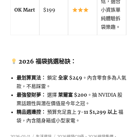
低，適合
OK Mart
$199
小資族單
純體驗拆
袋樂趣。
2026 福袋挑選秘訣：
最划算買法：
鎖定
全家 $249
。內含零食多為人氣
款，不易踩雷。
最強發財夢：
選擇
萊爾富 $200
。抽 NVIDIA 股
票話題性與潛在價值是今年之冠。
精品週邊控：
預算充足直上
7-11 $1,299 以上
福
袋，內含隨身箱或小型家電。
發
分
標
2026-01-11
生活資訊
2026福袋CP值
、
2026福袋售價
、