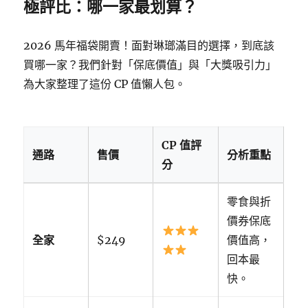
極評比：哪一家最划算？
2026 馬年福袋開賣！面對琳瑯滿目的選擇，到底該
買哪一家？我們針對「保底價值」與「大獎吸引力」
為大家整理了這份 CP 值懶人包。
CP 值評
通路
售價
分析重點
分
零食與折
價券保底
全家
$249
價值高，
回本最
快。