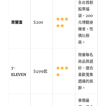
全台首創
股票福
袋，200
萊爾富
$200
元博翻身
機會，性
價比極
高。
限量聯名
商品質感
7-
好，適合
$499起
ELEVEN
喜歡蒐集
週邊的族
群。
單價最